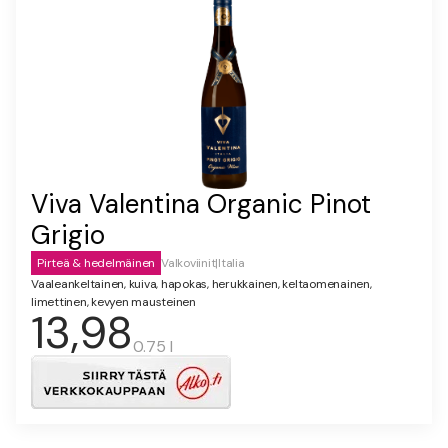
Viva Valentina Organic Pinot
Grigio
Pirteä & hedelmäinen
Valkoviinit
|
Italia
Vaaleankeltainen, kuiva, hapokas, herukkainen, keltaomenainen,
limettinen, kevyen mausteinen
13,98
0.75 l