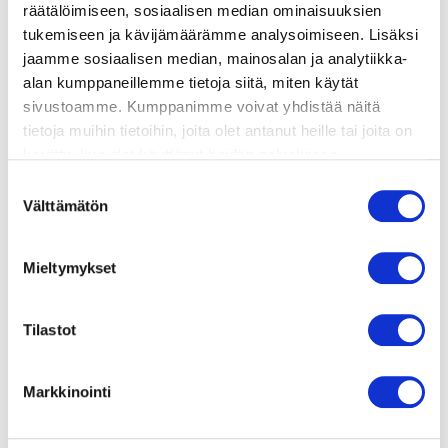
räätälöimiseen, sosiaalisen median ominaisuuksien
valmistusohje
tukemiseen ja kävijämäärämme analysoimiseen. Lisäksi
jaamme sosiaalisen median, mainosalan ja analytiikka-
lisätietoja
alan kumppaneillemme tietoja siitä, miten käytät
sivustoamme. Kumppanimme voivat yhdistää näitä
tietoja muihin tietoihin, joita olet antanut heille tai joita on
4–6 viipaletta ciabattaa tai maalaisleipää
kerätty, kun olet käyttänyt heidän palvelujaan.
Vieraillaksesi tällä sivustolla sinun tulee olla 18 vuotias
4–5 kypsää tomaattia
Suostumuksen
tai vanhempi. Vahvista ikäsi käyttääksesi sivustoa.
Välttämätön
valinta
2 mozzarellapalloa (à 125 g)
2 valkosipulinkynttä
Mieltymykset
tuoretta basilikaa
Tilastot
3 rkl kylmäpuristettua oliiviöljyä
sormisuolaa
Markkinointi
mustapippuria myllystä