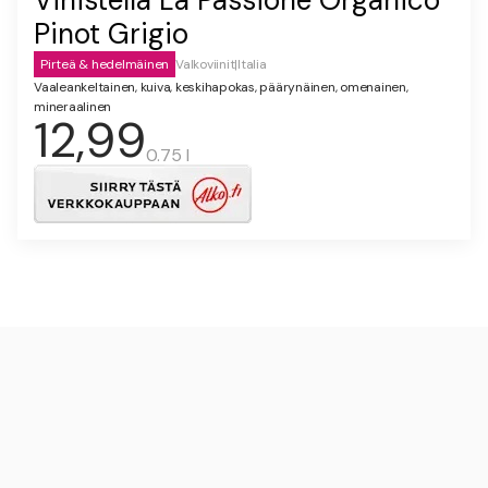
Pinot Grigio
Pirteä & hedelmäinen
Valkoviinit
|
Italia
Vaaleankeltainen, kuiva, keskihapokas, päärynäinen, omenainen,
mineraalinen
12,99
0.75 l