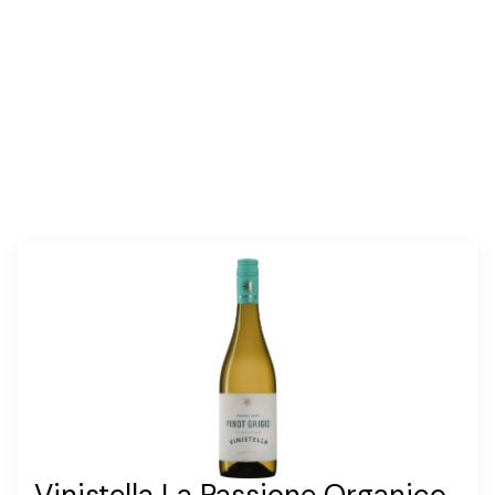
annosmäärä :
4–6
Vinistella La Passione Organico