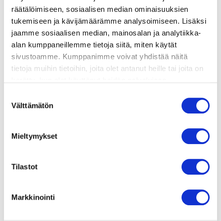
räätälöimiseen, sosiaalisen median ominaisuuksien
tukemiseen ja kävijämäärämme analysoimiseen. Lisäksi
jaamme sosiaalisen median, mainosalan ja analytiikka-
alan kumppaneillemme tietoja siitä, miten käytät
sivustoamme. Kumppanimme voivat yhdistää näitä
tietoja muihin tietoihin, joita olet antanut heille tai joita on
kerätty, kun olet käyttänyt heidän palvelujaan.
Vieraillaksesi tällä sivustolla sinun tulee olla 18 vuotias
Suostumuksen
tai vanhempi. Vahvista ikäsi käyttääksesi sivustoa.
Välttämätön
valinta
ainekset
Mieltymykset
valmistusohje
Tilastot
lisätietoja
Markkinointi