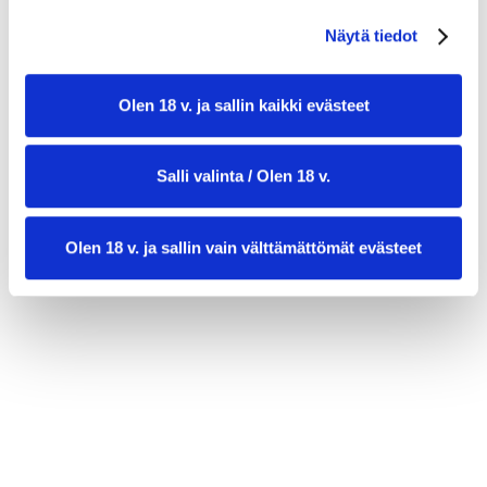
600 g Siikli- tai Yukon Gold -perunoita
Näytä tiedot
1 iso keltasipuli
6 isoa kananmunaa
Olen 18 v. ja sallin kaikki evästeet
2,5 dl laadukasta oliiviöljyä (ekstra-neitsyt)
Salli valinta / Olen 18 v.
1–1,5 tl hienoa merisuolaa
Mustapippuria myllystä maun mukaan
Olen 18 v. ja sallin vain välttämättömät evästeet
valmistusaika:
60 min