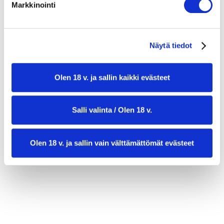
Markkinointi
(valinnainen)
Kastikkeeseen:
Näytä tiedot
3 rkl oliiviöljyä + lisää grillaukseen
1 rkl tuoretta sitruunamehua
Olen 18 v. ja sallin kaikki evästeet
1 tl hunajaa tai vaahterasiirappia
Suolaa ja mustapippuria
Salli valinta / Olen 18 v.
Kuivattua oreganoa tai timjamia
Olen 18 v. ja sallin vain välttämättömät evästeet