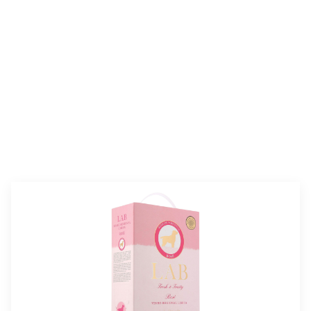
valmistusaika:
25 min
annosmäärä :
2–4