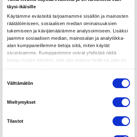
ainekset
täysi-ikäisille
Käytämme evästeitä tarjoamamme sisällön ja mainosten
valmistusohje
räätälöimiseen, sosiaalisen median ominaisuuksien
tukemiseen ja kävijämäärämme analysoimiseen. Lisäksi
jaamme sosiaalisen median, mainosalan ja analytiikka-
lisätietoja
alan kumppaneillemme tietoja siitä, miten käytät
sivustoamme. Kumppanimme voivat yhdistää näitä
250 g halloumia
tietoja muihin tietoihin, joita olet antanut heille tai joita on
kerätty, kun olet käyttänyt heidän palvelujaan.
2 kesäkurpitsaa
Vieraillaksesi tällä sivustolla sinun tulee olla 18 vuotias
Suostumuksen
tai vanhempi. Vahvista ikäsi käyttääksesi sivustoa.
200 g kirsikkatomaatteja tai 2 isompaa
Välttämätön
valinta
tomaattia
2 kourallista rucolaa tai salaattisekoitusta
Mieltymykset
Kourallinen tuoretta basilikaa tai minttua
Tilastot
Mustia oliiveja (valinnainen)
2 rkl paahdettuja pinjansiemeniä