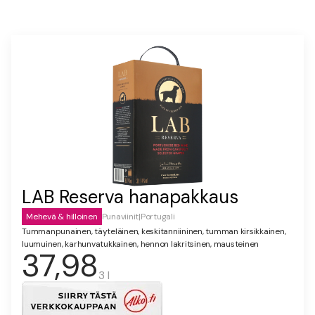
LAB Reserva hanapakkaus
Mehevä & hilloinen
Punaviinit
|
Portugali
Tummanpunainen, täyteläinen, keskitanniininen, tumman kirsikkainen,
luumuinen, karhunvatukkainen, hennon lakritsinen, mausteinen
37,98
3 l