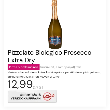
Pizzolato Biologico Prosecco
Extra Dry
Pirteä & hedelmäinen
Kuohuviinit ja samppanjat
|
Italia
Vaaleanviherkeltainen, kuiva, keskihapokas, persikkainen, päärynäinen,
sitruunainen, kukkainen, kevyen yrttinen
12,99
0.75 l