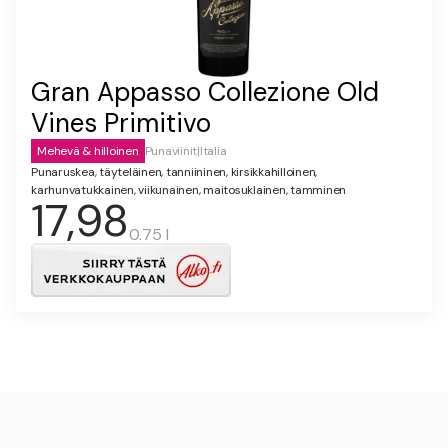
Gran Appasso Collezione Old
Vines Primitivo
Mehevä & hilloinen
Punaviinit
|
Italia
Punaruskea, täyteläinen, tanniininen, kirsikkahilloinen,
karhunvatukkainen, viikunainen, maitosuklainen, tamminen
17,98
0.75 l