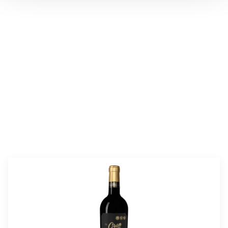
valmistusaika:
25 min
annosmäärä :
4