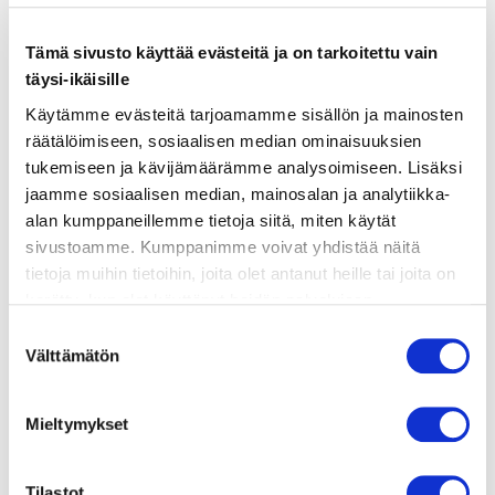
Tämä sivusto käyttää evästeitä ja on tarkoitettu vain
ainekset
täysi-ikäisille
Käytämme evästeitä tarjoamamme sisällön ja mainosten
räätälöimiseen, sosiaalisen median ominaisuuksien
valmistusohje
tukemiseen ja kävijämäärämme analysoimiseen. Lisäksi
jaamme sosiaalisen median, mainosalan ja analytiikka-
lisätietoja
alan kumppaneillemme tietoja siitä, miten käytät
sivustoamme. Kumppanimme voivat yhdistää näitä
tietoja muihin tietoihin, joita olet antanut heille tai joita on
400 g kiinteää tofua
kerätty, kun olet käyttänyt heidän palvelujaan.
2–3 rkl panang-currytahnaa
Vieraillaksesi tällä sivustolla sinun tulee olla 18 vuotias
Suostumuksen
tai vanhempi. Vahvista ikäsi käyttääksesi sivustoa.
Välttämätön
valinta
400 ml kookosmaitoa (täysrasvainen)
2 rkl maapähkinävoita (sileä)
Mieltymykset
1 punainen paprika, siivutettu
100 g parsakaalia tai herneenpalkoja
Tilastot