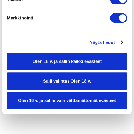
2 rkl soijakastiketta tai tamaria
Markkinointi
1 rkl palmisokeria tai ruokosokeria
4 kaffir-limetinlehteä
2 rkl neutraalimakuista öljyä
Näytä tiedot
Tuoretta thaibasilikaa koristeluun
Olen 18 v. ja sallin kaikki evästeet
1 tuore punainen chili, siivutettu
2 rkl paahdettuja maapähkinöitä koristeluun
Salli valinta / Olen 18 v.
Jasmiiniriisiä tarjoiluun
Olen 18 v. ja sallin vain välttämättömät evästeet