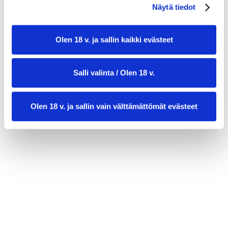
tuoretta chiliä tai chilirouhetta (valinnainen)
Näytä tiedot
Olen 18 v. ja sallin kaikki evästeet
Salli valinta / Olen 18 v.
Olen 18 v. ja sallin vain välttämättömät evästeet
valmistusaika:
25 min
annosmäärä :
4–6