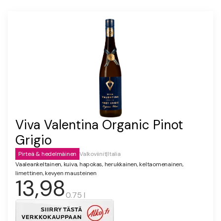
Viva Valentina Organic Pinot
Grigio
Pirteä & hedelmäinen
Valkoviinit
|
Italia
Vaaleankeltainen, kuiva, hapokas, herukkainen, keltaomenainen,
limettinen, kevyen mausteinen
13,98
0.75 l