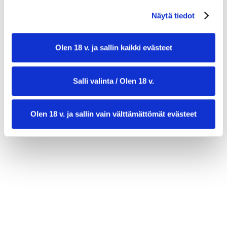
tuoretta persiljaa tai ruohosipulia
Näytä tiedot
viimeistelyyn
Olen 18 v. ja sallin kaikki evästeet
Salli valinta / Olen 18 v.
Olen 18 v. ja sallin vain välttämättömät evästeet
valmistusaika:
15 min + 2 h marinointi
annosmäärä :
4