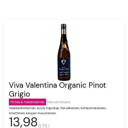
Viva Valentina Organic Pinot
Grigio
Pirteä & hedelmäinen
Valkoviinit
|
Italia
Vaaleankeltainen, kuiva, hapokas, herukkainen, keltaomenainen,
limettinen, kevyen mausteinen
13,98
0.75 l