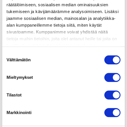
räätälöimiseen, sosiaalisen median ominaisuuksien
tukemiseen ja kävijämäärämme analysoimiseen. Lisäksi
valmistusohje
jaamme sosiaalisen median, mainosalan ja analytiikka-
alan kumppaneillemme tietoja siitä, miten käytät
lisätietoja
sivustoamme. Kumppanimme voivat yhdistää näitä
tietoja muihin tietoihin, joita olet antanut heille tai joita on
kerätty, kun olet käyttänyt heidän palvelujaan.
400 g herkkusieniä
Vieraillaksesi tällä sivustolla sinun tulee olla 18 vuotias
Suostumuksen
tai vanhempi. Vahvista ikäsi käyttääksesi sivustoa.
Välttämätön
4 rkl oliiviöljyä
valinta
2 rkl omenaviinietikkaa
Mieltymykset
1 rkl soijakastiketta
2 valkosipulinkynttä puristettuna
Tilastot
1 tl tuoretta timjamia (tai ½ tl kuivattua)
Markkinointi
½ tl chiliflokkeja
suolaa ja mustapippuria maun mukaan