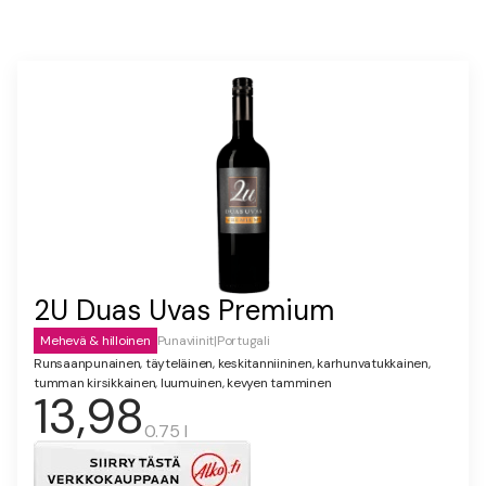
2U Duas Uvas Premium
Mehevä & hilloinen
Punaviinit
|
Portugali
Runsaanpunainen, täyteläinen, keskitanniininen, karhunvatukkainen,
tumman kirsikkainen, luumuinen, kevyen tamminen
13,98
0.75 l