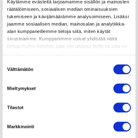
Käytämme evästeitä tarjoamamme sisällön ja mainosten
räätälöimiseen, sosiaalisen median ominaisuuksien
lisätietoja
tukemiseen ja kävijämäärämme analysoimiseen. Lisäksi
jaamme sosiaalisen median, mainosalan ja analytiikka-
alan kumppaneillemme tietoja siitä, miten käytät
1 pieni valkokaali (n. 600–700 g)
sivustoamme. Kumppanimme voivat yhdistää näitä
tietoja muihin tietoihin, joita olet antanut heille tai joita on
1 iso sipuli
kerätty, kun olet käyttänyt heidän palvelujaan.
3 valkosipulinkynttä
Vieraillaksesi tällä sivustolla sinun tulee olla 18 vuotias
Suostumuksen
tai vanhempi. Vahvista ikäsi käyttääksesi sivustoa.
Välttämätön
2 rkl oliiviöljyä tai rypsiöljyä
valinta
1 tl savupaprikajauhetta
Mieltymykset
1 tl jauhettua juustokuminaa
400 g murskattuja tomaatteja (1 tlk)
Tilastot
2 dl kasvislientä
Markkinointi
suolaa ja mustapippuria maun mukaan