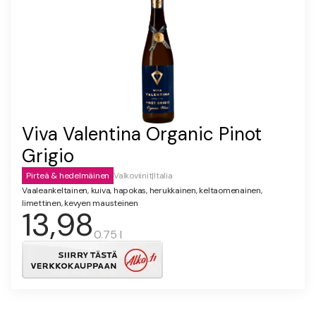
Viva Valentina Organic Pinot
Grigio
Pirteä & hedelmäinen
Valkoviinit
|
Italia
Vaaleankeltainen, kuiva, hapokas, herukkainen, keltaomenainen,
limettinen, kevyen mausteinen
13,98
0.75 l