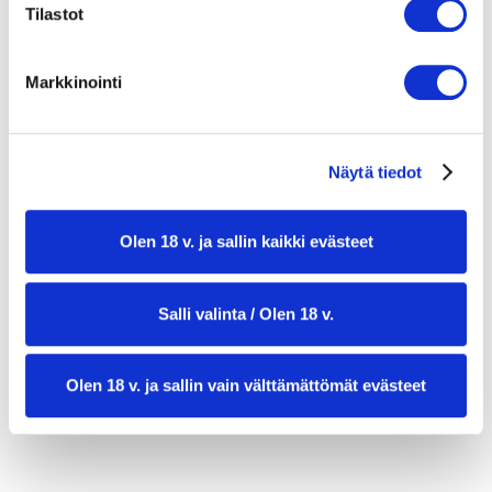
Tilastot
Fetakastike:
200 g fetajuustoa
Markkinointi
150 g kreikkalaista jugurttia
2 rkl oliiviöljyä
Näytä tiedot
1 valkosipulinkynsi raastettuna
½ sitruunan mehu
Olen 18 v. ja sallin kaikki evästeet
Suolaa ja mustapippuria maun mukaan
Viimeistely:
Salli valinta / Olen 18 v.
Tuoretta tilliä tai persiljaa
Granaattiomenan siemeniä
Olen 18 v. ja sallin vain välttämättömät evästeet
Chilihiutaleita (valinnainen)