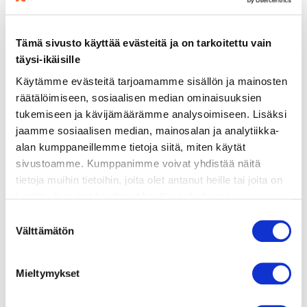
ainekset
Tämä sivusto käyttää evästeitä ja on tarkoitettu vain
täysi-ikäisille
valmistusohje
Käytämme evästeitä tarjoamamme sisällön ja mainosten
räätälöimiseen, sosiaalisen median ominaisuuksien
tukemiseen ja kävijämäärämme analysoimiseen. Lisäksi
lisätietoja
jaamme sosiaalisen median, mainosalan ja analytiikka-
alan kumppaneillemme tietoja siitä, miten käytät
sivustoamme. Kumppanimme voivat yhdistää näitä
800 g bataattia (noin 2 isoa)
tietoja muihin tietoihin, joita olet antanut heille tai joita on
3 rkl oliiviöljyä
kerätty, kun olet käyttänyt heidän palvelujaan.
Vieraillaksesi tällä sivustolla sinun tulee olla 18 vuotias
1 tl jauhettua juominia
Suostumuksen
tai vanhempi. Vahvista ikäsi käyttääksesi sivustoa.
Välttämätön
valinta
1 tl savupaprikaa
½ tl suolaa
Mieltymykset
Mustapippuria myllystä