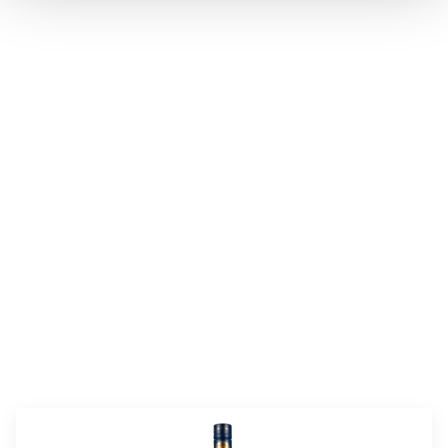
valmistusaika:
45 min
annosmäärä :
4