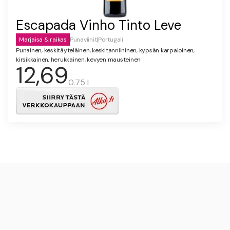
Escapada Vinho Tinto Leve
Marjaisa & raikas
Punaviinit
|
Portugali
Punainen, keskitäyteläinen, keskitanniininen, kypsän karpaloinen,
kirsikkainen, herukkainen, kevyen mausteinen
12,69
0.75 l