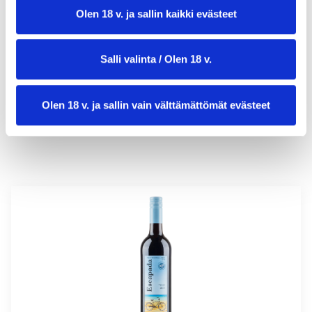
Olen 18 v. ja sallin kaikki evästeet
valmistusaika:
20 min
Salli valinta / Olen 18 v.
annosmäärä :
4
Olen 18 v. ja sallin vain välttämättömät evästeet