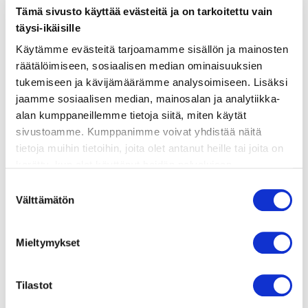
Tämä sivusto käyttää evästeitä ja on tarkoitettu vain
täysi-ikäisille
valmistusohje
Käytämme evästeitä tarjoamamme sisällön ja mainosten
räätälöimiseen, sosiaalisen median ominaisuuksien
tukemiseen ja kävijämäärämme analysoimiseen. Lisäksi
lisätietoja
jaamme sosiaalisen median, mainosalan ja analytiikka-
alan kumppaneillemme tietoja siitä, miten käytät
1 sipuli
sivustoamme. Kumppanimme voivat yhdistää näitä
tietoja muihin tietoihin, joita olet antanut heille tai joita on
1 valkosipulinkynsi
kerätty, kun olet käyttänyt heidän palvelujaan.
2 rkl oliiviöljyä
Vieraillaksesi tällä sivustolla sinun tulee olla 18 vuotias
Suostumuksen
tai vanhempi. Vahvista ikäsi käyttääksesi sivustoa.
Välttämätön
valinta
100 g tuoretta pinaattia
250 g ricotta-juustoa
Mieltymykset
loraus kermaa tai pastan keitinlientä
noin 3 rkl sitruunamehua
Tilastot