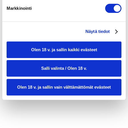
2 tl raastettua sitruunan kuorta (kuoren
keltainen osa)
Markkinointi
suolaa
mustapippuria
Näytä tiedot
ripaus muskottipähkinää
pecorinoa tai parmesaania raastettuna
Olen 18 v. ja sallin kaikki evästeet
400 g pastaa (esim. tagliatelle tai
pappardelle)
Salli valinta / Olen 18 v.
Olen 18 v. ja sallin vain välttämättömät evästeet