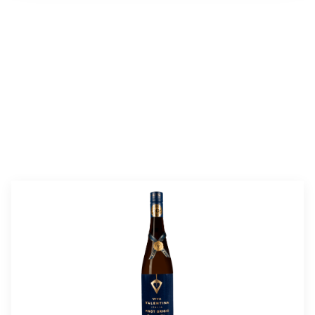
valmistusaika:
20 min
annosmäärä :
4