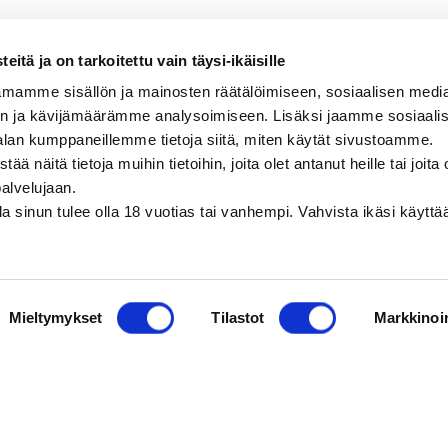
sikkainen, sitruksinen, hennon mausteinen
itä ja on tarkoitettu vain täysi-ikäisille
mamme sisällön ja mainosten räätälöimiseen, sosiaalisen medi
n ja kävijämäärämme analysoimiseen. Lisäksi jaamme sosiaali
alan kumppaneillemme tietoja siitä, miten käytät sivustoamme.
näitä tietoja muihin tietoihin, joita olet antanut heille tai joita 
palvelujaan.
olla sinun tulee olla 18 vuotias tai vanhempi. Vahvista ikäsi käytt
Mieltymykset
Tilastot
Markkinoin