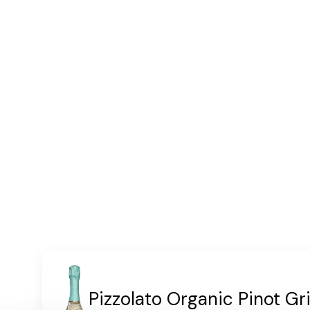
1 tl leivinjauhetta
1 ripaus suolaa
kasvimargariinia tai rypsiöljyä p
tarjoiluun: tuoreita marjoja, hilloa
Pizzolato Organic Pinot Gr