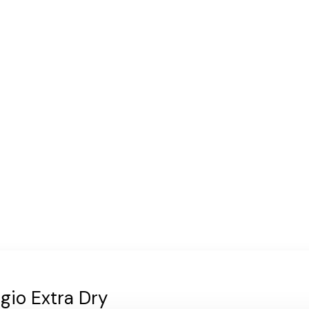
aistamiseen
 tai kasvijogurttia
igio Extra Dry