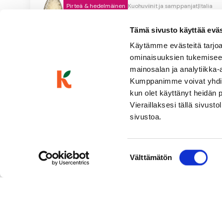
Pirteä & hedelmäinen
Kuohuviinit ja samppanjat
|
Italia
Vaaleankeltainen, kuiva, keskihapokas, keltaluumuinen, per
Tämä sivusto käyttää eväste
Käytämme evästeitä tarjoa
ominaisuuksien tukemisee
mainosalan ja analytiikka-
Kumppanimme voivat yhdistää 
kun olet käyttänyt heidän 
Vieraillaksesi tällä sivust
sivustoa.
Suostumuksen
Välttämätön
valinta