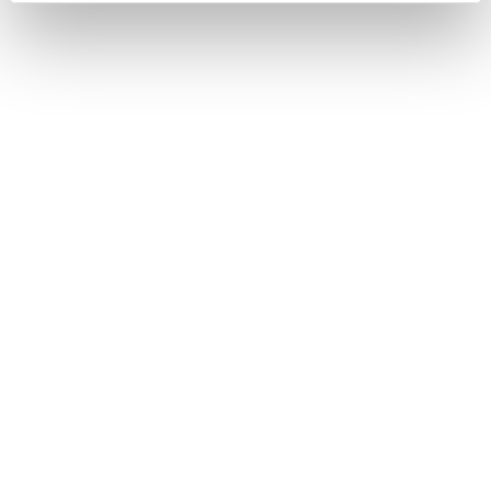
tuoretta sitruunankuorta
laadukasta oliiviöljyä
paahdetut pinjansiemenet (valinnainen)
valmistusaika:
45 min
annosmäärä :
4