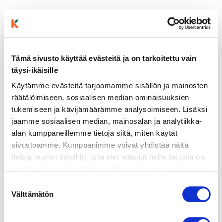
ainekset
Tämä sivusto käyttää evästeitä ja on tarkoitettu vain
valmistusohje
täysi-ikäisille
Käytämme evästeitä tarjoamamme sisällön ja mainosten
räätälöimiseen, sosiaalisen median ominaisuuksien
lisätietoja
tukemiseen ja kävijämäärämme analysoimiseen. Lisäksi
jaamme sosiaalisen median, mainosalan ja analytiikka-
300 g arborio-riisiä
alan kumppaneillemme tietoja siitä, miten käytät
sivustoamme. Kumppanimme voivat yhdistää näitä
1 iso sipuli, hienonnettuna
tietoja muihin tietoihin, joita olet antanut heille tai joita on
2 valkosipulinkynttä, hienonnettuna
kerätty, kun olet käyttänyt heidän palvelujaan.
Vieraillaksesi tällä sivustolla sinun tulee olla 18 vuotias
Suostumuksen
1,2 litraa kuumaa kasvislientä
tai vanhempi. Vahvista ikäsi käyttääksesi sivustoa.
Välttämätön
valinta
1,5 dl kuivaa valkoviiniä