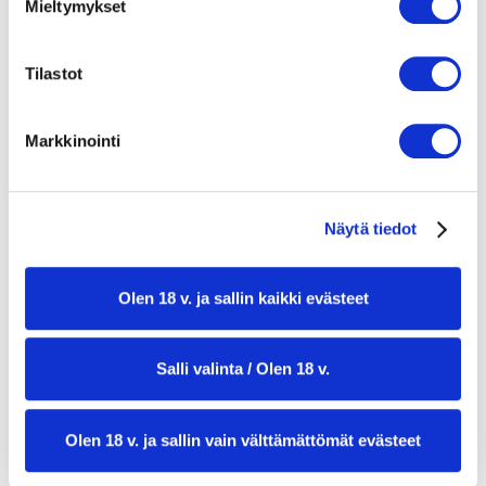
3 rkl oliiviöljyä
Mieltymykset
50 g kylmää voita, kuutioituna
Tilastot
60 g parmesaania raastettuna (tai
vegaaninen vaihtoehto)
Markkinointi
suolaa ja mustapippuria
Vihersoseeseen:
150 g pakasteherneistä tai tuoreista
Näytä tiedot
herneistä
100 g pinaattia (tai lehtikaalia)
Olen 18 v. ja sallin kaikki evästeet
100 g pakastepapupapuja tai parsakaalia
Salli valinta / Olen 18 v.
1 tl sitruunankuorta raastettuna
suolaa
Olen 18 v. ja sallin vain välttämättömät evästeet
Tarjoiluun: