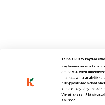
Tämä sivusto käyttää eväste
Escapada Vinho Tinto Leve
Käytämme evästeitä tarjoa
ominaisuuksien tukemisee
Marjaisa & raikas
Punaviinit
|
Portugali
Punainen, keskitäyteläinen, keskitanniininen, kypsän karpaloin
mainosalan ja analytiikka-
mausteinen
Kumppanimme voivat yhdistää 
kun olet käyttänyt heidän 
Vieraillaksesi tällä sivust
sivustoa.