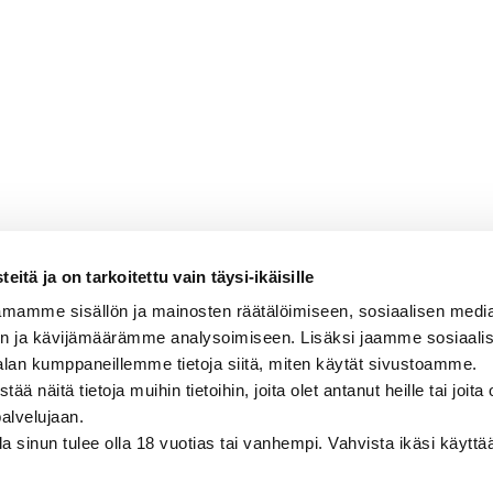
itä ja on tarkoitettu vain täysi-ikäisille
mamme sisällön ja mainosten räätälöimiseen, sosiaalisen medi
n ja kävijämäärämme analysoimiseen. Lisäksi jaamme sosiaali
en, kirsikkainen, herukkainen, kevyen
alan kumppaneillemme tietoja siitä, miten käytät sivustoamme.
näitä tietoja muihin tietoihin, joita olet antanut heille tai joita 
palvelujaan.
olla sinun tulee olla 18 vuotias tai vanhempi. Vahvista ikäsi käytt