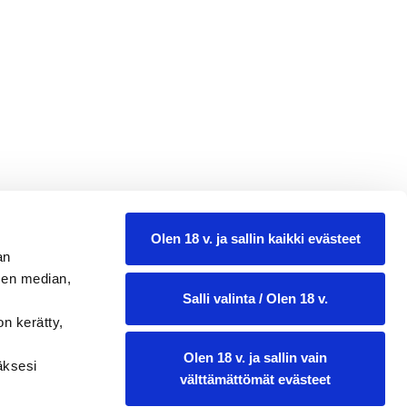
12,69
Olen 18 v. ja sallin kaikki evästeet
an
0.75 l
sen median,
Salli valinta / Olen 18 v.
on kerätty,
Olen 18 v. ja sallin vain
ääksesi
välttämättömät evästeet