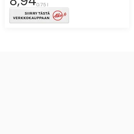
8,94
0.75 l