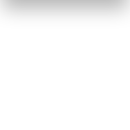
kourallinen tuoretta minttua tai persiljaa
suolaa maun mukaan
valmistusaika:
40 min
annosmäärä :
4