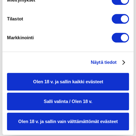
3 valkosipulinkynttä
80 g aurinkokuivattuja tomaatteja (öljyssä)
Tilastot
400 g tomaattimurskaa
2 tl curryjauhe
Markkinointi
1 tl kuivattu basilika
1 tl savupaprikajauhe
Näytä tiedot
suolaa ja mustapippuria maun mukaan
2 rkl oliiviöljy
Olen 18 v. ja sallin kaikki evästeet
Valkosipulikastike:
Salli valinta / Olen 18 v.
200 g kasvisjoghurtti (esim. soija- tai
kaurajogurtti)
Olen 18 v. ja sallin vain välttämättömät evästeet
1 valkosipulinkynsi
1 rkl sitruunamehu