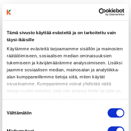
Tämä sivusto käyttää evästeitä ja on tarkoitettu vain
täysi-ikäisille
ainekset
Käytämme evästeitä tarjoamamme sisällön ja mainosten
räätälöimiseen, sosiaalisen median ominaisuuksien
tukemiseen ja kävijämäärämme analysoimiseen. Lisäksi
valmistusohje
jaamme sosiaalisen median, mainosalan ja analytiikka-
alan kumppaneillemme tietoja siitä, miten käytät
lisätietoja
sivustoamme. Kumppanimme voivat yhdistää näitä
tietoja muihin tietoihin, joita olet antanut heille tai joita on
kerätty, kun olet käyttänyt heidän palvelujaan.
300 g pasta (esim. penne tai rigatoni)
Vieraillaksesi tällä sivustolla sinun tulee olla 18 vuotias
Suostumuksen
tai vanhempi. Vahvista ikäsi käyttääksesi sivustoa.
150 g soijarouhetta
Välttämätön
valinta
1 iso sipuli
Mieltymykset