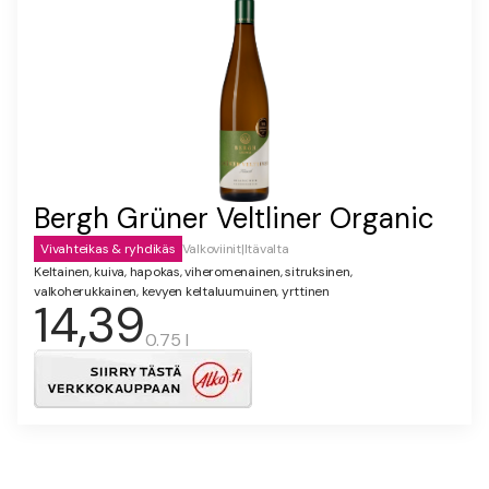
Bergh Grüner Veltliner Organic
Vivahteikas & ryhdikäs
Valkoviinit
|
Itävalta
Keltainen, kuiva, hapokas, viheromenainen, sitruksinen,
valkoherukkainen, kevyen keltaluumuinen, yrttinen
14,39
0.75 l