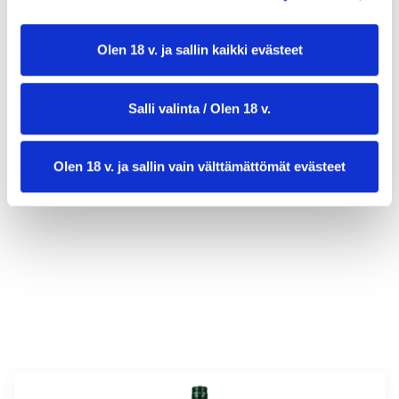
Olen 18 v. ja sallin kaikki evästeet
Salli valinta / Olen 18 v.
Olen 18 v. ja sallin vain välttämättömät evästeet
valmistusaika:
20 min
annosmäärä :
4