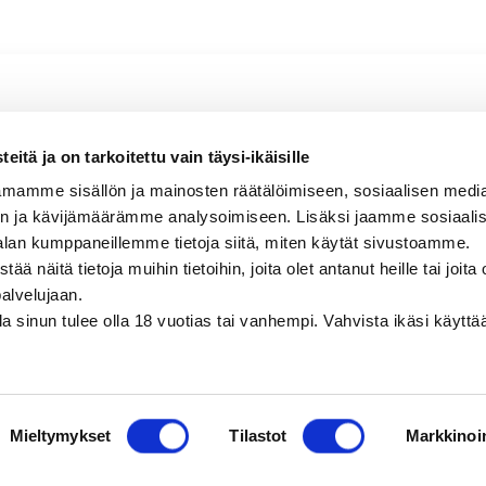
t Grigio
itä ja on tarkoitettu vain täysi-ikäisille
en, limettinen, kevyen mausteinen
mamme sisällön ja mainosten räätälöimiseen, sosiaalisen medi
n ja kävijämäärämme analysoimiseen. Lisäksi jaamme sosiaali
alan kumppaneillemme tietoja siitä, miten käytät sivustoamme.
näitä tietoja muihin tietoihin, joita olet antanut heille tai joita 
palvelujaan.
olla sinun tulee olla 18 vuotias tai vanhempi. Vahvista ikäsi käytt
Mieltymykset
Tilastot
Markkinoin