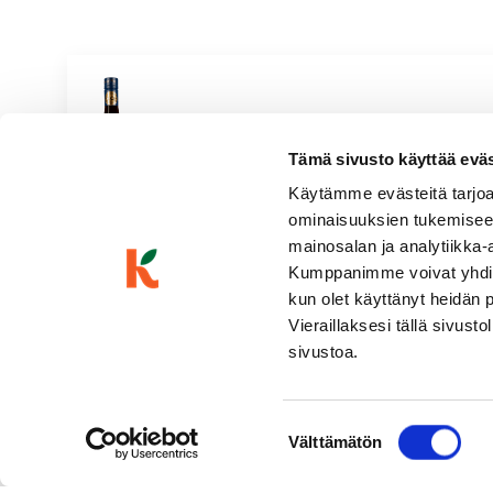
Viva Valentina Organic Pino
Tämä sivusto käyttää eväste
Pirteä & hedelmäinen
Valkoviinit
|
Italia
Vaaleankeltainen, kuiva, hapokas, herukkainen, keltaomenain
Käytämme evästeitä tarjoa
ominaisuuksien tukemisee
mainosalan ja analytiikka-
Kumppanimme voivat yhdistää 
kun olet käyttänyt heidän 
Vieraillaksesi tällä sivust
sivustoa.
Suostumuksen
Välttämätön
valinta