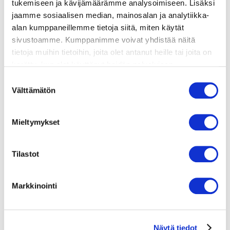
tukemiseen ja kävijämäärämme analysoimiseen. Lisäksi
jaamme sosiaalisen median, mainosalan ja analytiikka-
lisätietoja
alan kumppaneillemme tietoja siitä, miten käytät
sivustoamme. Kumppanimme voivat yhdistää näitä
tietoja muihin tietoihin, joita olet antanut heille tai joita on
4 retiisiä
kerätty, kun olet käyttänyt heidän palvelujaan.
1/2 kurkku
Vieraillaksesi tällä sivustolla sinun tulee olla 18 vuotias
Suostumuksen
1 pieni porkkana
tai vanhempi. Vahvista ikäsi käyttääksesi sivustoa.
Välttämätön
valinta
herneenversoja
Hernepyree
200 g tuoreita herneitä kuorittuina + koristeluun
Mieltymykset
2 dl vettä ryöppäämiseen
1 kasvisliemikuutio
Tilastot
1 dl kauraruokakermaa
ripaus muskottipähkinää
Markkinointi
Näytä tiedot