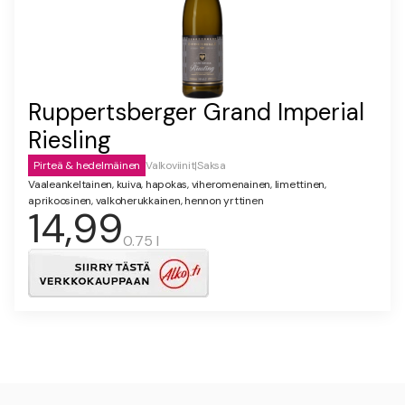
Ruppertsberger Grand Imperial
Riesling
Pirteä & hedelmäinen
Valkoviinit
|
Saksa
Vaaleankeltainen, kuiva, hapokas, viheromenainen, limettinen,
aprikoosinen, valkoherukkainen, hennon yrttinen
14,99
0.75 l