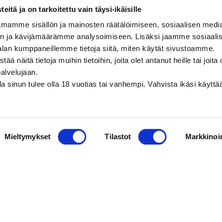
itä ja on tarkoitettu vain täysi-ikäisille
mamme sisällön ja mainosten räätälöimiseen, sosiaalisen medi
n ja kävijämäärämme analysoimiseen. Lisäksi jaamme sosiaali
alan kumppaneillemme tietoja siitä, miten käytät sivustoamme.
näitä tietoja muihin tietoihin, joita olet antanut heille tai joita 
palvelujaan.
olla sinun tulee olla 18 vuotias tai vanhempi. Vahvista ikäsi käytt
Mieltymykset
Tilastot
Markkinoin