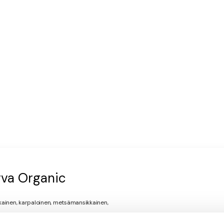
rva Organic
kkainen, karpaloinen, metsämansikkainen,