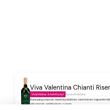
3 rkl rouhittuja saksanpähkinöitä
1–2 rkl juoksevaa hunajaa
Viva Valentina Chianti Rise
Vivahteikas & kehittynyt
Punaviinit
|
Italia
Runsaanpunainen, keskitäyteläinen, tanniininen, hapankirsi
viikunainen, neilikkainen, puinen