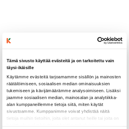
ainekset
valmistusohje
Tämä sivusto käyttää evästeitä ja on tarkoitettu vain
täysi-ikäisille
Käytämme evästeitä tarjoamamme sisällön ja mainosten
lisätietoja
räätälöimiseen, sosiaalisen median ominaisuuksien
tukemiseen ja kävijämäärämme analysoimiseen. Lisäksi
THALI-ATERIA:
jaamme sosiaalisen median, mainosalan ja analytiikka-
1 punasipuli
alan kumppaneillemme tietoja siitä, miten käytät
4 valkosipulinkynttä
sivustoamme. Kumppanimme voivat yhdistää näitä
1 rkl hienonnettua inkivääriä
tietoja muihin tietoihin, joita olet antanut heille tai joita on
1 tuore chili
kerätty, kun olet käyttänyt heidän palvelujaan.