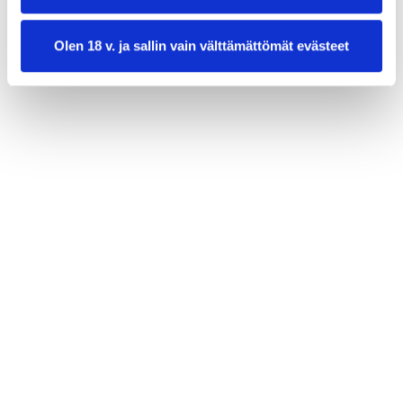
3 rkl oliiviöljyä
1 prk kokonaisia säilyketomaatteja
Olen 18 v. ja sallin vain välttämättömät evästeet
1 prk tomaattipyreetä
2 tl garam masalaa
1 tl jauhettua korianteria
1 tl jauhettua juustokuminaa
1 rkl soijakastiketta
2-3 rkl hienonnettua korianteria
RAITAKASTIKE:
1/2 kurkku
1/2 dl hienonnettua minttua
4 dl turkkilaista jogurttia
1 tl suolaa
1/2 tl mustapippuria
1/2 tl garam masalaa