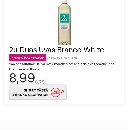
2u Duas Uvas Branco White
Pirteä & hedelmäinen
Valkoviinit
|
Portugali
Vaaleankeltainen, kuiva, keskihapokas, omenainen, hunajameloninen,
limettinen, yrttinen
8,99
0.75 l