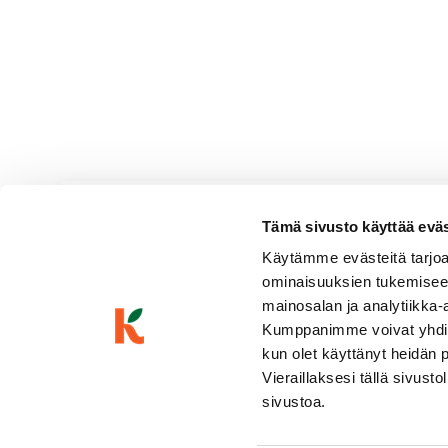
Tämä sivusto käyttää eväste
Ruppertsberger Grand Imper
Käytämme evästeitä tarjoa
Pirteä & hedelmäinen
Valkoviinit
|
Saksa
ominaisuuksien tukemisee
Vaaleankeltainen, kuiva, hapokas, viheromenainen, limettinen
mainosalan ja analytiikka-
yrttinen
Kumppanimme voivat yhdistää 
kun olet käyttänyt heidän 
Vieraillaksesi tällä sivust
sivustoa.