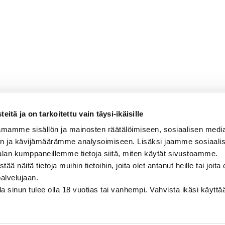
itä ja on tarkoitettu vain täysi-ikäisille
ial Riesling
mamme sisällön ja mainosten räätälöimiseen, sosiaalisen medi
n ja kävijämäärämme analysoimiseen. Lisäksi jaamme sosiaali
, aprikoosinen, valkoherukkainen, hennon
alan kumppaneillemme tietoja siitä, miten käytät sivustoamme.
näitä tietoja muihin tietoihin, joita olet antanut heille tai joita 
palvelujaan.
olla sinun tulee olla 18 vuotias tai vanhempi. Vahvista ikäsi käytt