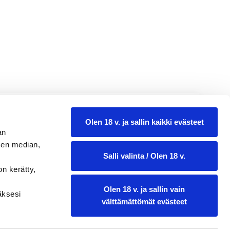
14,99
Olen 18 v. ja sallin kaikki evästeet
0.75 l
an
sen median,
Salli valinta / Olen 18 v.
on kerätty,
Olen 18 v. ja sallin vain
ääksesi
välttämättömät evästeet