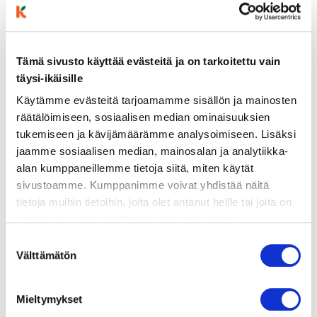
Tämä sivusto käyttää evästeitä ja on tarkoitettu vain
ainekset
täysi-ikäisille
Käytämme evästeitä tarjoamamme sisällön ja mainosten
valmistusohje
räätälöimiseen, sosiaalisen median ominaisuuksien
tukemiseen ja kävijämäärämme analysoimiseen. Lisäksi
jaamme sosiaalisen median, mainosalan ja analytiikka-
lisätietoja
alan kumppaneillemme tietoja siitä, miten käytät
sivustoamme. Kumppanimme voivat yhdistää näitä
Hiivataikina:
tietoja muihin tietoihin, joita olet antanut heille tai joita on
kerätty, kun olet käyttänyt heidän palvelujaan.
3 dl lämmintä vettä
Vieraillaksesi tällä sivustolla sinun tulee olla 18 vuotias
Suostumuksen
tai vanhempi. Vahvista ikäsi käyttääksesi sivustoa.
1 tl kuivahiivaa
Välttämätön
valinta
1 tl suolaa
Mieltymykset
2 rkl oliiviöljyä