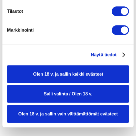
5–6 dl vehnäjauhoja (tai puoliksi
Tilastot
täysjyvävehnää)
Nokkostäyte:
Markkinointi
200 g tuoreita nokkosen lehtiä (tai
pinaattia)
Näytä tiedot
1 iso sipuli hienonnettuna
3 rkl oliiviöljyä
Olen 18 v. ja sallin kaikki evästeet
2 tl sumakkia
2 rkl tuoretta sitruunamehua
Salli valinta / Olen 18 v.
suolaa ja mustapippuria maun mukaan
Tarjoiluun:
Olen 18 v. ja sallin vain välttämättömät evästeet
oliiviöljyä lorautukseen
lisää sumakkia ripotteluun