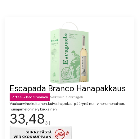
Escapada Branco Hanapakkaus
Pirteä & hedelmäinen
Valkoviinit
|
Portugali
Vaaleanviherkeltainen, kuiva, hapokas, päärynäinen, viheromenainen,
hunajameloninen, kukkainen
33,48
3 l