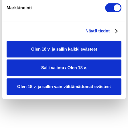
½ tl kuivattua oreganoa
Markkinointi
muutama oksa tuoretta timjamia
kourallinen tuoreita basilikanlehtiä
Näytä tiedot
suolaa ja mustapippuria myllystä
4 viipaletta hapanjuurileipää tai
Olen 18 v. ja sallin kaikki evästeet
paahtoleipää tarjoiluun
Salli valinta / Olen 18 v.
Olen 18 v. ja sallin vain välttämättömät evästeet
valmistusaika:
25 min