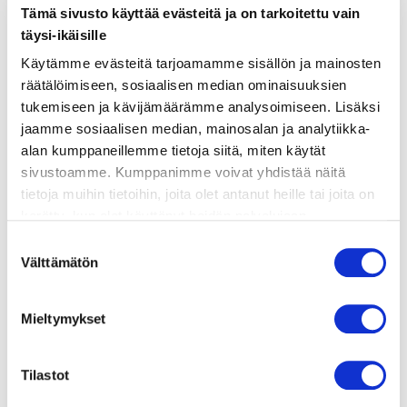
Tämä sivusto käyttää evästeitä ja on tarkoitettu vain
täysi-ikäisille
ainekset
Käytämme evästeitä tarjoamamme sisällön ja mainosten
räätälöimiseen, sosiaalisen median ominaisuuksien
valmistusohje
tukemiseen ja kävijämäärämme analysoimiseen. Lisäksi
jaamme sosiaalisen median, mainosalan ja analytiikka-
alan kumppaneillemme tietoja siitä, miten käytät
lisätietoja
sivustoamme. Kumppanimme voivat yhdistää näitä
tietoja muihin tietoihin, joita olet antanut heille tai joita on
4 kananmunaa
kerätty, kun olet käyttänyt heidän palvelujaan.
Vieraillaksesi tällä sivustolla sinun tulee olla 18 vuotias
1 tlk (400 g) valkoisia papuja (esim. cannellini)
Suostumuksen
tai vanhempi. Vahvista ikäsi käyttääksesi sivustoa.
Välttämätön
valinta
400 g kirsikkatomaatteja
3 valkosipulinkynttä
Mieltymykset
1 tuore punainen chili
Tilastot
3 rkl oliiviöljyä + loraus tarjoiluun