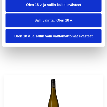
Olen 18 v. ja sallin kaikki evästeet
Salli valinta / Olen 18 v.
valmistusaika:
60 min
annosmäärä :
4
Olen 18 v. ja sallin vain välttämättömät evästeet