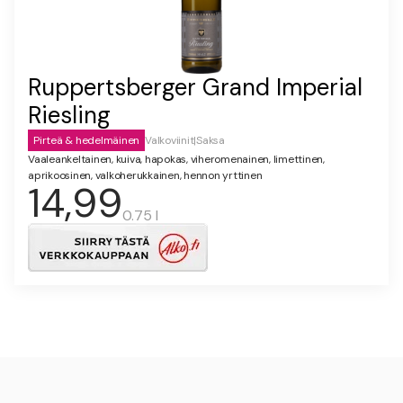
Ruppertsberger Grand Imperial
Riesling
Pirteä & hedelmäinen
Valkoviinit
|
Saksa
Vaaleankeltainen, kuiva, hapokas, viheromenainen, limettinen,
aprikoosinen, valkoherukkainen, hennon yrttinen
14,99
0.75 l