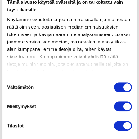
Tämä sivusto käyttää evästeitä ja on tarkoitettu vain
täysi-ikäisille
ainekset
Käytämme evästeitä tarjoamamme sisällön ja mainosten
räätälöimiseen, sosiaalisen median ominaisuuksien
valmistusohje
tukemiseen ja kävijämäärämme analysoimiseen. Lisäksi
jaamme sosiaalisen median, mainosalan ja analytiikka-
alan kumppaneillemme tietoja siitä, miten käytät
lisätietoja
sivustoamme. Kumppanimme voivat yhdistää näitä
tietoja muihin tietoihin, joita olet antanut heille tai joita on
250 g pastaa (esim. fusilli tai farfalle)
kerätty, kun olet käyttänyt heidän palvelujaan.
Vieraillaksesi tällä sivustolla sinun tulee olla 18 vuotias
Suostumuksen
1 kypsä avokado
tai vanhempi. Vahvista ikäsi käyttääksesi sivustoa.
Välttämätön
valinta
1 iso nippu tuoretta basilikaa
1 pieni nippu tuoretta korianteria
Mieltymykset
1 sitruunan mehu
Tilastot
1 valkosipulinkynsi