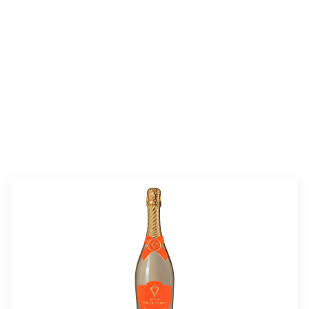
valmistusaika:
25 min
annosmäärä :
2–3