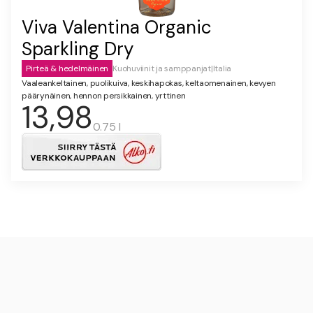
Viva Valentina Organic
Sparkling Dry
Pirteä & hedelmäinen
Kuohuviinit ja samppanjat
|
Italia
Vaaleankeltainen, puolikuiva, keskihapokas, keltaomenainen, kevyen
päärynäinen, hennon persikkainen, yrttinen
13,98
0.75 l