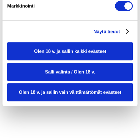
3 rkl oliiviöljyä
Markkinointi
suolaa ja mustapippuria maun mukaan
½ kurkku
Näytä tiedot
3–4 kevätsipulia
2 kourallista tuoretta lehtikaalia tai
Olen 18 v. ja sallin kaikki evästeet
roomansalaattia
2 rkl kurpitsansiemeniä (paahdettu,
Salli valinta / Olen 18 v.
valinnainen)
Olen 18 v. ja sallin vain välttämättömät evästeet