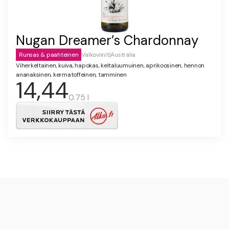
Nugan Dreamer’s Chardonnay
Runsas & paahteinen
Valkoviinit
|
Australia
Viherkeltainen, kuiva, hapokas, keltaluumuinen, aprikoosinen, hennon
ananaksinen, kermatoffeinen, tamminen
14,44
0.75 l