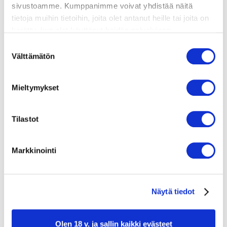
sivustoamme. Kumppanimme voivat yhdistää näitä
tietoja muihin tietoihin, joita olet antanut heille tai joita on
RAKUUNATSATSIKI
kerätty, kun olet käyttänyt heidän palvelujaan.
Vieraillaksesi tällä sivustolla sinun tulee olla 18 vuotias
1 kurkku
Suostumuksen
tai vanhempi. Vahvista ikäsi käyttääksesi sivustoa.
400 g kreikkalaista jogurttia
Välttämätön
valinta
2 sitruunaa
2 valkosipulin kynttä
Mieltymykset
1 ruukku rakuunaa
GRILLATTU KESÄKURPITSA
Tilastot
1 kesäkurpitsa
suolaa ja pippuria
oliiviöljyä
Markkinointi
Näytä tiedot
Olen 18 v. ja sallin kaikki evästeet