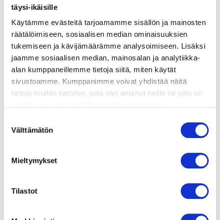
täysi-ikäisille
Käytämme evästeitä tarjoamamme sisällön ja mainosten
valmistusohje
räätälöimiseen, sosiaalisen median ominaisuuksien
tukemiseen ja kävijämäärämme analysoimiseen. Lisäksi
jaamme sosiaalisen median, mainosalan ja analytiikka-
lisätietoja
alan kumppaneillemme tietoja siitä, miten käytät
sivustoamme. Kumppanimme voivat yhdistää näitä
tietoja muihin tietoihin, joita olet antanut heille tai joita on
2 maissintähkää
kerätty, kun olet käyttänyt heidän palvelujaan.
2 rkl oliiviöljyä
Vieraillaksesi tällä sivustolla sinun tulee olla 18 vuotias
Suostumuksen
tai vanhempi. Vahvista ikäsi käyttääksesi sivustoa.
suolaa ja mustapippuria maun mukaan
Välttämätön
valinta
1 avokado, lohkottuna
Mieltymykset
150 g kirsikkatomaatteja, puolitettuina
2 kourallista lehtisalaattia tai rucolaa
Tilastot
kourallinen tuoretta korianteria tai persiljaa