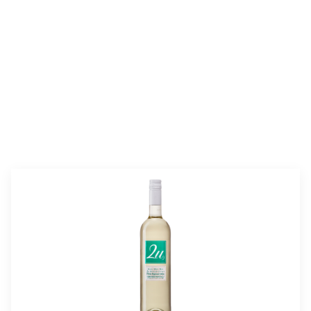
valmistusaika:
25 min
annosmäärä :
2–3