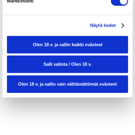
50 g fetajuustoa (valinnainen)
Markkinointi
Kastike:
2 rkl oliiviöljyä
Näytä tiedot
1 limen mehu
Olen 18 v. ja sallin kaikki evästeet
1 valkosipulinkynsi, raastettuna
½ tl chiliä tai chiliflakeja
Salli valinta / Olen 18 v.
ripaus suolaa
Olen 18 v. ja sallin vain välttämättömät evästeet