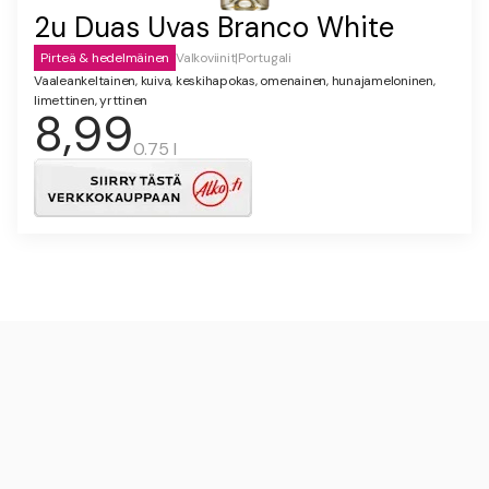
2u Duas Uvas Branco White
Pirteä & hedelmäinen
Valkoviinit
|
Portugali
Vaaleankeltainen, kuiva, keskihapokas, omenainen, hunajameloninen,
limettinen, yrttinen
8,99
0.75 l