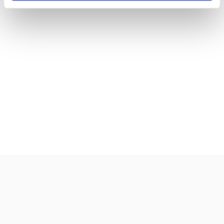
valmistusaika:
10 min
annosmäärä :
4