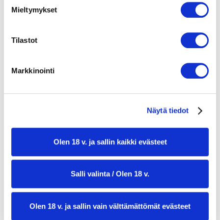
1 ps vihersalaattia
Mieltymykset
1 ps babypinaattia
60 g maapähkinöitä
Appelsiini-sinappikastike:
Tilastot
1/2 appelsiini
3 rkl ekstra-neitsytoliiviöljyä
Markkinointi
1 1/2 rkl omenaviinietikkaa
2 tl hunajaa
2 rkl Dijon-sinappia
Näytä tiedot
ripaus suolaa
ripaus mustapippuria
Olen 18 v. ja sallin kaikki evästeet
Salli valinta / Olen 18 v.
Olen 18 v. ja sallin vain välttämättömät evästeet