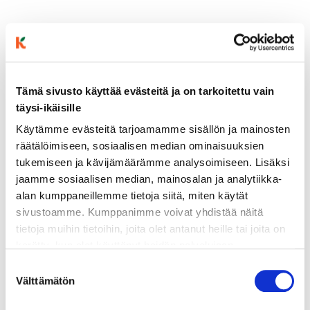
Tämä sivusto käyttää evästeitä ja on tarkoitettu vain
täysi-ikäisille
Käytämme evästeitä tarjoamamme sisällön ja mainosten
ainekset
räätälöimiseen, sosiaalisen median ominaisuuksien
tukemiseen ja kävijämäärämme analysoimiseen. Lisäksi
jaamme sosiaalisen median, mainosalan ja analytiikka-
valmistusohje
alan kumppaneillemme tietoja siitä, miten käytät
sivustoamme. Kumppanimme voivat yhdistää näitä
tietoja muihin tietoihin, joita olet antanut heille tai joita on
lisätietoja
kerätty, kun olet käyttänyt heidän palvelujaan.
Vieraillaksesi tällä sivustolla sinun tulee olla 18 vuotias
Suostumuksen
2 persikkaa
tai vanhempi. Vahvista ikäsi käyttääksesi sivustoa.
Välttämätön
valinta
1 pkt halloumia