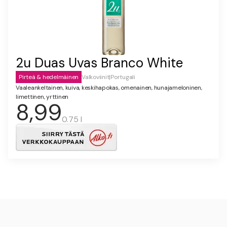
2u Duas Uvas Branco White
Pirteä & hedelmäinen
Valkoviinit
|
Portugali
Vaaleankeltainen, kuiva, keskihapokas, omenainen, hunajameloninen,
limettinen, yrttinen
8,99
0.75 l