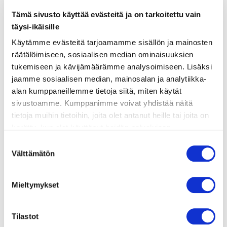
Tämä sivusto käyttää evästeitä ja on tarkoitettu vain
täysi-ikäisille
ainekset
Käytämme evästeitä tarjoamamme sisällön ja mainosten
räätälöimiseen, sosiaalisen median ominaisuuksien
tukemiseen ja kävijämäärämme analysoimiseen. Lisäksi
valmistusohje
jaamme sosiaalisen median, mainosalan ja analytiikka-
alan kumppaneillemme tietoja siitä, miten käytät
lisätietoja
sivustoamme. Kumppanimme voivat yhdistää näitä
tietoja muihin tietoihin, joita olet antanut heille tai joita on
kerätty, kun olet käyttänyt heidän palvelujaan.
250 g vehnäjauhoja
Vieraillaksesi tällä sivustolla sinun tulee olla 18 vuotias
Suostumuksen
100 g tomusokeria (taikinaan)
tai vanhempi. Vahvista ikäsi käyttääksesi sivustoa.
Välttämätön
valinta
Ripaus suolaa
Mieltymykset
125 g kylmää voita
1 kananmuna + 1 keltuainen (taikinaan)
Tilastot
1 tl vaniljauutetta (taikinaan)