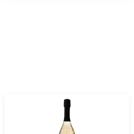
valmistusaika:
1 h 30 min
annosmäärä :
8