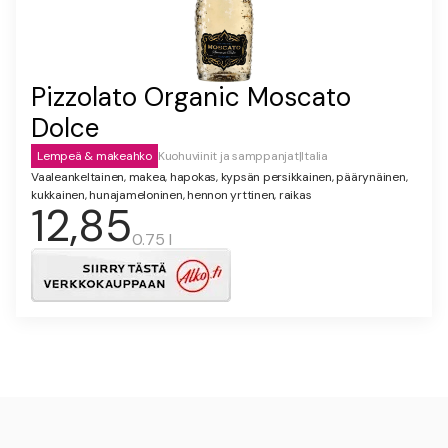
Pizzolato Organic Moscato
Dolce
Lempeä & makeahko
Kuohuviinit ja samppanjat
|
Italia
Vaaleankeltainen, makea, hapokas, kypsän persikkainen, päärynäinen,
kukkainen, hunajameloninen, hennon yrttinen, raikas
12,85
0.75 l