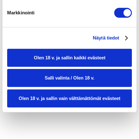
500 g ricottajuustoa
Markkinointi
150 g sokeria (täytteeseen)
3 kananmunaa (täytteeseen)
Näytä tiedot
1 luomusitruunan raastettu kuori ja mehu
1 tl vaniljauutetta (täytteeseen)
Olen 18 v. ja sallin kaikki evästeet
2 rkl perunatärkkelystä (valinnainen)
Salli valinta / Olen 18 v.
1 vatkattu muna (pintavoiteluun)
Tomusokeria koristeluun
Olen 18 v. ja sallin vain välttämättömät evästeet