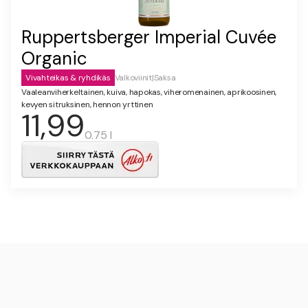
Ruppertsberger Imperial Cuvée
Organic
Vivahteikas & ryhdikäs
Valkoviinit
|
Saksa
Vaaleanviherkeltainen, kuiva, hapokas, viheromenainen, aprikoosinen,
kevyen sitruksinen, hennon yrttinen
11,99
0.75 l