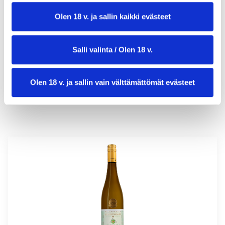
Olen 18 v. ja sallin kaikki evästeet
valmistusaika:
70 min
annosmäärä :
4
Salli valinta / Olen 18 v.
Olen 18 v. ja sallin vain välttämättömät evästeet