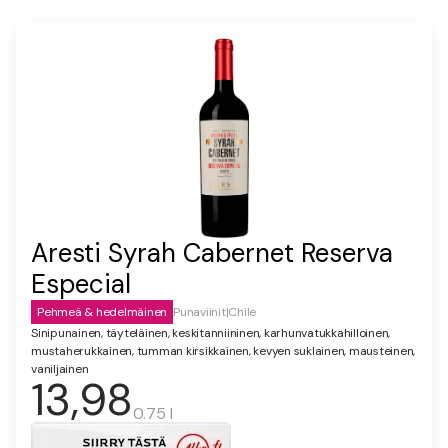
Aresti Syrah Cabernet Reserva
Especial
Pehmeä & hedelmäinen
Punaviinit
|
Chile
Sinipunainen, täyteläinen, keskitanniininen, karhunvatukkahilloinen,
mustaherukkainen, tumman kirsikkainen, kevyen suklainen, mausteinen,
vaniljainen
13,98
0.75 l