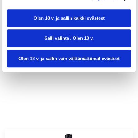
Olen 18 v. ja sallin kaikki evästeet
Salli valinta / Olen 18 v.
Olen 18 v. ja sallin vain välttämättömät evästeet
valmistusaika:
30 min
annosmäärä :
2