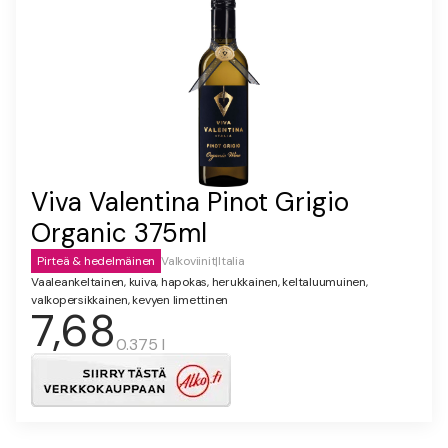
Viva Valentina Pinot Grigio
Organic 375ml
Pirteä & hedelmäinen
Valkoviinit
|
Italia
Vaaleankeltainen, kuiva, hapokas, herukkainen, keltaluumuinen,
valkopersikkainen, kevyen limettinen
7,68
0.375 l