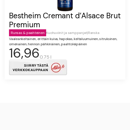
Bestheim Cremant d’Alsace Brut
Premium
Runsas & paahteinen
Kuohuviinit ja samppanjat
|
Ranska
Vaaleankeltainen, erittäin kuiva, hapokas, keltaluumuinen, sitruksinen,
omenainen, hennon pähkinäinen, paahtoleipäinen
16,96
0.75 l