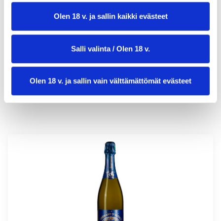
Olen 18 v. ja sallin kaikki evästeet
valmistusaika:
30 min
annosmäärä :
8
Salli valinta / Olen 18 v.
Olen 18 v. ja sallin vain välttämättömät evästeet