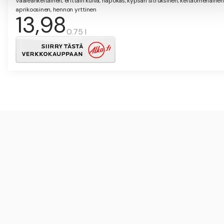
Vaaleankeltainen, erittäin kuiva, hapokas, kypsän sitruksinen, keltaomenainen
aprikoosinen, hennon yrttinen
13,98
0.75 l