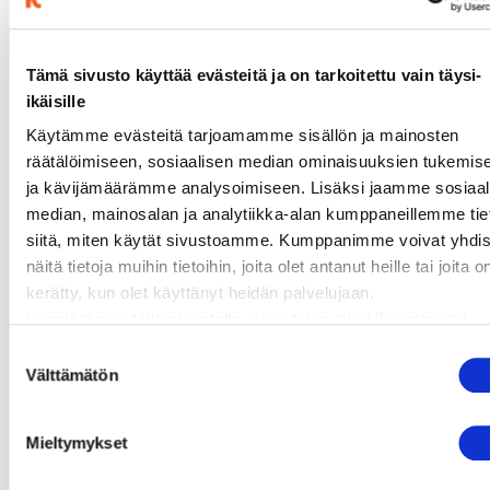
3 tuoretta kesäkurpitsaa
ripaus suolaa ja pippuria
Tämä sivusto käyttää evästeitä ja on tarkoitettu vain täysi-
1 dl maitoa tai kauramaitoa
ikäisille
2 dl kikhernejauhoja
Käytämme evästeitä tarjoamamme sisällön ja mainosten
2 rkl parmesaanijuustoa tai ravintohiivahiutaleita
räätälöimiseen, sosiaalisen median ominaisuuksien tukemis
ja kävijämäärämme analysoimiseen. Lisäksi jaamme sosiaal
median, mainosalan ja analytiikka-alan kumppaneillemme tie
siitä, miten käytät sivustoamme. Kumppanimme voivat yhdis
näitä tietoja muihin tietoihin, joita olet antanut heille tai joita o
kerätty, kun olet käyttänyt heidän palvelujaan.
Vieraillaksesi tällä sivustolla sinun tulee olla 18 vuotias tai
vanhempi. Vahvista ikäsi käyttääksesi sivustoa.
Suostumuksen
Välttämätön
valinta
valmistusaika:
35 min
Mieltymykset
annosmäärä :
6