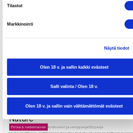
Tilastot
Markkinointi
Näytä tiedot
Olen 18 v. ja sallin kaikki evästeet
Salli valinta / Olen 18 v.
Olen 18 v. ja sallin vain välttämättömät evästeet
Julià & Navinès Organic Cava Brut
Nature
Pirteä & hedelmäinen
Kuohuviinit ja samppanjat
|
Espanja