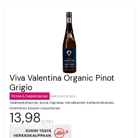
Viva Valentina Organic Pinot
Grigio
Pirteä & hedelmäinen
Valkoviinit
|
Italia
Vaaleankeltainen, kuiva, hapokas, herukkainen, keltaomenainen,
limettinen, kevyen mausteinen
13,98
0.75 l