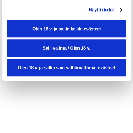
2 rkl rypsiöljyä
Näytä tiedot
noin 500–600 g vehnäjauhoja
Olen 18 v. ja sallin kaikki evästeet
Salli valinta / Olen 18 v.
Olen 18 v. ja sallin vain välttämättömät evästeet
valmistusaika:
1 h 30 min
annosmäärä :
12