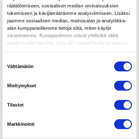
räätälöimiseen, sosiaalisen median ominaisuuksien
tukemiseen ja kävijämäärämme analysoimiseen. Lisäksi
valmistusohje
jaamme sosiaalisen median, mainosalan ja analytiikka-
alan kumppaneillemme tietoja siitä, miten käytät
lisätietoja
sivustoamme. Kumppanimme voivat yhdistää näitä
tietoja muihin tietoihin, joita olet antanut heille tai joita on
kerätty, kun olet käyttänyt heidän palvelujaan.
1 kananmunan keltuainen (voiteluun)
Vieraillaksesi tällä sivustolla sinun tulee olla 18 vuotias
Suostumuksen
tai vanhempi. Vahvista ikäsi käyttääksesi sivustoa.
Välttämätön
200 g turkkilaista tai kreikkalaista jogurttia
valinta
(rasvaa 10 %)
Mieltymykset
2–3 rkl valkoisia seesaminsiemeniä
2 dl vettä
Tilastot
25 g tuorehiivaa
1 tl hunajaa
Markkinointi
1 tl suolaa