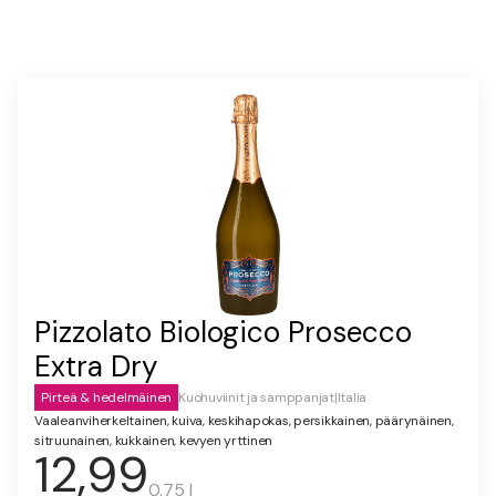
Pizzolato Biologico Prosecco
Extra Dry
Pirteä & hedelmäinen
Kuohuviinit ja samppanjat
|
Italia
Vaaleanviherkeltainen, kuiva, keskihapokas, persikkainen, päärynäinen,
sitruunainen, kukkainen, kevyen yrttinen
12,99
0.75 l