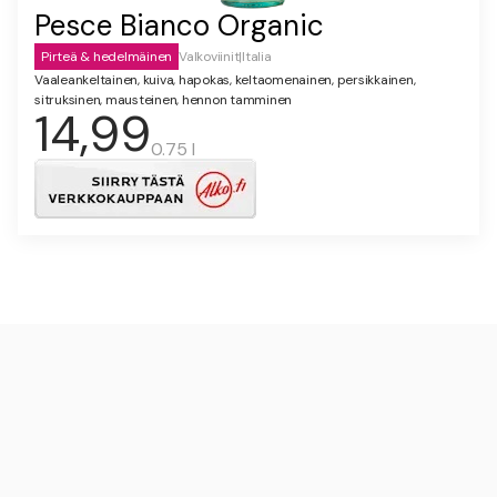
Pesce Bianco Organic
Pirteä & hedelmäinen
Valkoviinit
|
Italia
Vaaleankeltainen, kuiva, hapokas, keltaomenainen, persikkainen,
sitruksinen, mausteinen, hennon tamminen
14,99
0.75 l