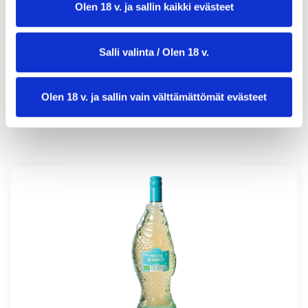
Olen 18 v. ja sallin kaikki evästeet
valmistusaika:
30 min
annosmäärä :
4–6 leipää
Salli valinta / Olen 18 v.
Olen 18 v. ja sallin vain välttämättömät evästeet