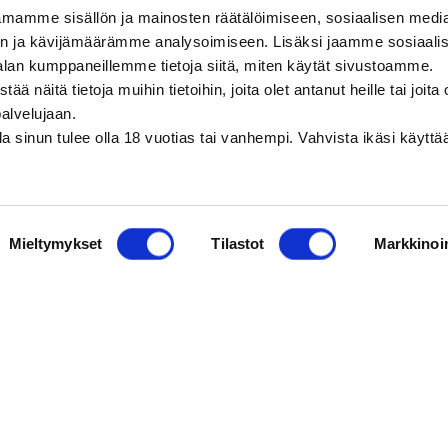
mamme sisällön ja mainosten räätälöimiseen, sosiaalisen medi
n ja kävijämäärämme analysoimiseen. Lisäksi jaamme sosiaali
alan kumppaneillemme tietoja siitä, miten käytät sivustoamme.
näitä tietoja muihin tietoihin, joita olet antanut heille tai joita 
palvelujaan.
olla sinun tulee olla 18 vuotias tai vanhempi. Vahvista ikäsi käytt
Mieltymykset
Tilastot
Markkinoin