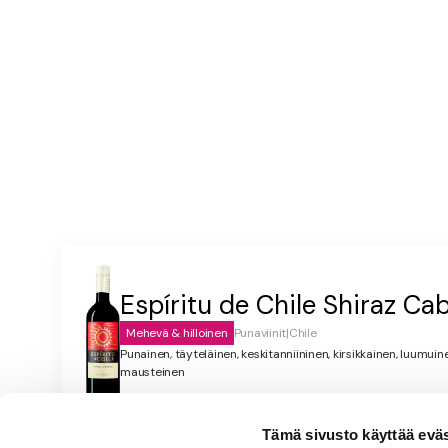
ranskalaisia tai lankkuperunoita
Espíritu de Chile Shiraz Ca
Mehevä & hilloinen
Punaviinit
|
Chile
Punainen, täyteläinen, keskitanniininen, kirsikkainen, luumui
mausteinen
Tämä sivusto käyttää eväste