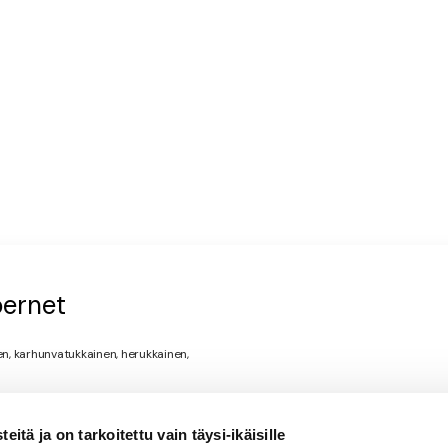
bernet
nen, karhunvatukkainen, herukkainen,
itä ja on tarkoitettu vain täysi-ikäisille