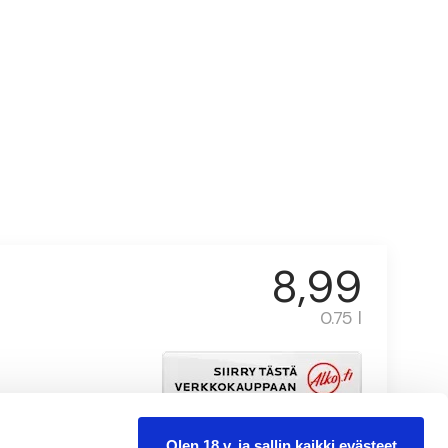
8,99
0.75 l
Olen 18 v. ja sallin kaikki evästeet