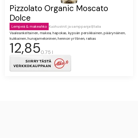
Pizzolato Organic Moscato
Dolce
Lempeä & makeahko
Kuohuviinit ja samppanjat
|
Italia
Vaaleankeltainen, makea, hapokas, kypsän persikkainen, päärynäinen,
kukkainen, hunajameloninen, hennon yrttinen, raikas
12,85
0.75 l