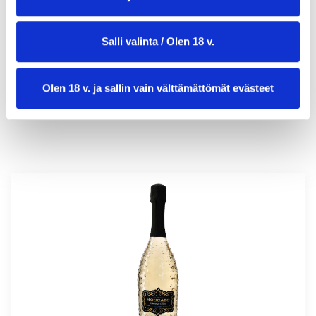
valmistusaika:
60 min
Salli valinta / Olen 18 v.
annosmäärä :
20
Olen 18 v. ja sallin vain välttämättömät evästeet