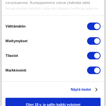
sivustoamme. Kumppanimme voivat yhdistää näitä
tietoja muihin tietoihin, joita olet antanut heille tai joita on
1/2 kurpitsa
kerätty, kun olet käyttänyt heidän palvelujaan.
Vieraillaksesi tällä sivustolla sinun tulee olla 18 vuotias
1 bataatti
Suostumuksen
tai vanhempi. Vahvista ikäsi käyttääksesi sivustoa.
100 g voita
Välttämätön
valinta
200 g vehnäjauhoja
2 tl leivinjauhetta
Mieltymykset
2 kananmunaa
1 dl tummaa siirappia
Tilastot
1 rkl kanelia
Markkinointi
Näytä tiedot
Olen 18 v. ja sallin kaikki evästeet