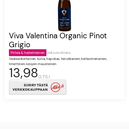
Viva Valentina Organic Pinot
Grigio
Pirteä & hedelmäinen
Valkoviinit
|
Italia
Vaaleankeltainen, kuiva, hapokas, herukkainen, keltaomenainen,
limettinen, kevyen mausteinen
13,98
0.75 l