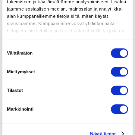
valmistusohje
tukemiseen ja kävijämäärämme analysoimiseen. Lisäksi
jaamme sosiaalisen median, mainosalan ja analytiikka-
alan kumppaneillemme tietoja siitä, miten käytät
lisätietoja
sivustoamme. Kumppanimme voivat yhdistää näitä
tietoja muihin tietoihin, joita olet antanut heille tai joita on
kerätty, kun olet käyttänyt heidän palvelujaan.
1 kg kurpitsaa
Vieraillaksesi tällä sivustolla sinun tulee olla 18 vuotias
Suostumuksen
100 g vuohenjuustoa
tai vanhempi. Vahvista ikäsi käyttääksesi sivustoa.
Välttämätön
valinta
50 g saksanpähkinöitä
20 g voita
1 dl kermaa
Mieltymykset
ripaus raastettua muskottia
timjamia tai salviaa
Tilastot
suolaa
mustapippuria
Markkinointi
Näytä tiedot