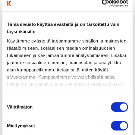
Tämä sivusto käyttää evästeitä ja on tarkoitettu vain
täysi-ikäisille
ainekset
Käytämme evästeitä tarjoamamme sisällön ja mainosten
räätälöimiseen, sosiaalisen median ominaisuuksien
tukemiseen ja kävijämäärämme analysoimiseen. Lisäksi
valmistusohje
jaamme sosiaalisen median, mainosalan ja analytiikka-
alan kumppaneillemme tietoja siitä, miten käytät
sivustoamme. Kumppanimme voivat yhdistää näitä
lisätietoja
tietoja muihin tietoihin, joita olet antanut heille tai joita on
kerätty, kun olet käyttänyt heidän palvelujaan.
600 g pieniä perunoita (isommat
Vieraillaksesi tällä sivustolla sinun tulee olla 18 vuotias
Suostumuksen
puolitetaan)
tai vanhempi. Vahvista ikäsi käyttääksesi sivustoa.
Välttämätön
valinta
2–3 pientä paprikaa, lohkottuina
Mieltymykset
1 kesäkurpitsa, ohuiksi siivuiksi leikattuna