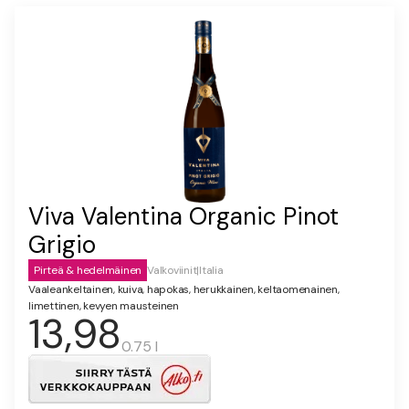
Viva Valentina Organic Pinot
Grigio
Pirteä & hedelmäinen
Valkoviinit
|
Italia
Vaaleankeltainen, kuiva, hapokas, herukkainen, keltaomenainen,
limettinen, kevyen mausteinen
13,98
0.75 l