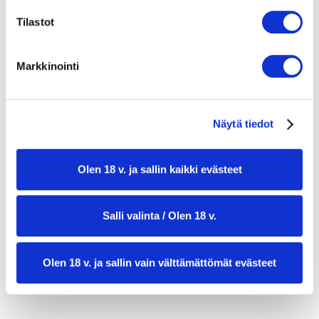
200 g kirsikkatomaatteja
Tilastot
1 rkl oliiviöljyä
1 tl kuivattua oreganoa
Markkinointi
suolaa
Kastikkeeseen:
Näytä tiedot
4 rkl extra virgin -oliiviöljyä
2 rkl balsamicoetikkaa
Olen 18 v. ja sallin kaikki evästeet
1 reilu rkl kapriksia, valutettuna ja
hienonnettuna
Salli valinta / Olen 18 v.
1 valkosipulinkynsi, murskattuna
Olen 18 v. ja sallin vain välttämättömät evästeet
suolaa ja mustapippuria
kourallinen tuoretta lehtipersiljaa,
hienonnettuna