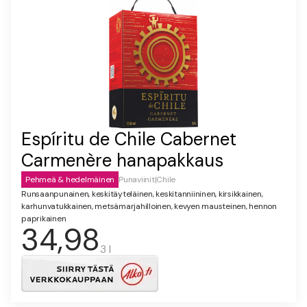
Espíritu de Chile Cabernet
Carmenère hanapakkaus
Pehmeä & hedelmäinen
Punaviinit
|
Chile
Runsaanpunainen, keskitäyteläinen, keskitanniininen, kirsikkainen,
karhunvatukkainen, metsämarjahilloinen, kevyen mausteinen, hennon
paprikainen
34,98
3 l