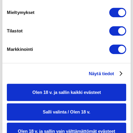
4 latva-artisokkaa
5 l vettä
Mieltymykset
suolaa
1 sitruuna
Tilastot
50 g voita
Parmesaanimajoneesi
1 kananmuna
Markkinointi
2 tl dijonsinappia
1/2 tl suolaa
1 tl valkoviinietikkaa
Näytä tiedot
2 1/2 dl rypsiöljyä
1 dl parmesaania raastettuna
Olen 18 v. ja sallin kaikki evästeet
Salli valinta / Olen 18 v.
Olen 18 v. ja sallin vain välttämättömät evästeet