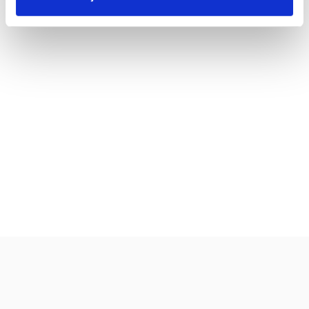
valmistusaika:
45 min
annosmäärä :
4