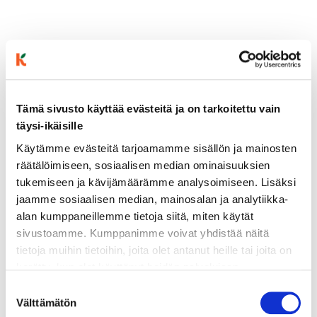
Tämä sivusto käyttää evästeitä ja on tarkoitettu vain
täysi-ikäisille
Käytämme evästeitä tarjoamamme sisällön ja mainosten
räätälöimiseen, sosiaalisen median ominaisuuksien
tukemiseen ja kävijämäärämme analysoimiseen. Lisäksi
ainekset
jaamme sosiaalisen median, mainosalan ja analytiikka-
alan kumppaneillemme tietoja siitä, miten käytät
sivustoamme. Kumppanimme voivat yhdistää näitä
valmistusohje
tietoja muihin tietoihin, joita olet antanut heille tai joita on
kerätty, kun olet käyttänyt heidän palvelujaan.
lisätietoja
Vieraillaksesi tällä sivustolla sinun tulee olla 18 vuotias
Suostumuksen
tai vanhempi. Vahvista ikäsi käyttääksesi sivustoa.
Välttämätön
valinta