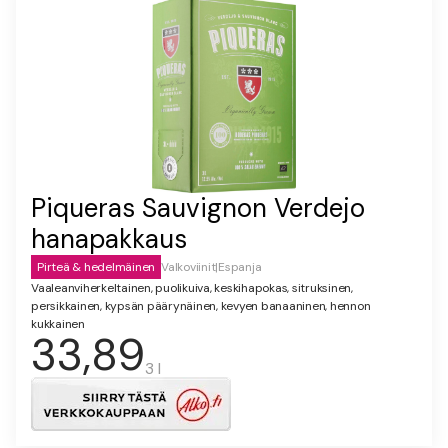
Piqueras Sauvignon Verdejo
hanapakkaus
Pirteä & hedelmäinen
Valkoviinit
|
Espanja
Vaaleanviherkeltainen, puolikuiva, keskihapokas, sitruksinen,
persikkainen, kypsän päärynäinen, kevyen banaaninen, hennon
kukkainen
33,89
3 l