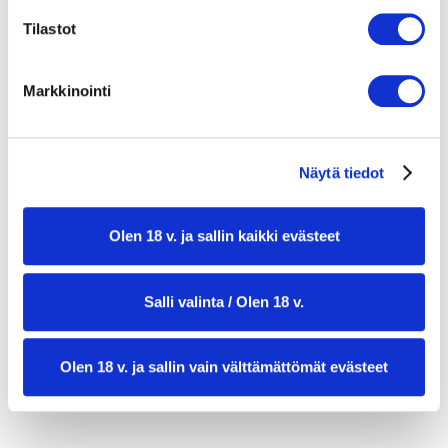
1 kpl kasvsliemikuutio
Tilastot
400 g tomaattimurskaa
1 laakerinlehti
Markkinointi
2 dl vettä
3 dl punaisia linssejä
1 kesäkurpitsa
3 lehteä lehtikaalia
Näytä tiedot
Olen 18 v. ja sallin kaikki evästeet
Salli valinta / Olen 18 v.
Olen 18 v. ja sallin vain välttämättömät evästeet
valmistusaika:
45 min