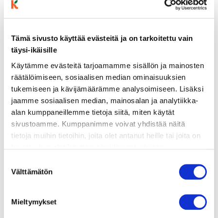
Tämä sivusto käyttää evästeitä ja on tarkoitettu vain
täysi-ikäisille
Käytämme evästeitä tarjoamamme sisällön ja mainosten
räätälöimiseen, sosiaalisen median ominaisuuksien
ainekset
tukemiseen ja kävijämäärämme analysoimiseen. Lisäksi
jaamme sosiaalisen median, mainosalan ja analytiikka-
alan kumppaneillemme tietoja siitä, miten käytät
valmistusohje
sivustoamme. Kumppanimme voivat yhdistää näitä
tietoja muihin tietoihin, joita olet antanut heille tai joita on
lisätietoja
kerätty, kun olet käyttänyt heidän palvelujaan.
Vieraillaksesi tällä sivustolla sinun tulee olla 18 vuotias
Suostumuksen
tai vanhempi. Vahvista ikäsi käyttääksesi sivustoa.
Välttämätön
valinta
1 sipuli
2 tl öljyä
2 tl paprikajauhetta
Mieltymykset
1 tl kurkumaa