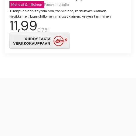
Mehevä & hilloinen
Punaviinit
|
Italia
Tiilenpunainen, täyteläinen, tanniininen, karhunvatukkainen,
kirsikkainen, luumuhilloinen, maitosuklainen, kevyen tamminen
11,99
0.75 l