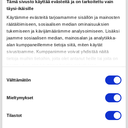
Tämä sivusto käyttää evästeitä ja on tarkoitettu vain
täysi-ikäisille
valmistusohje
Käytämme evästeitä tarjoamamme sisällön ja mainosten
räätälöimiseen, sosiaalisen median ominaisuuksien
tukemiseen ja kävijämäärämme analysoimiseen. Lisäksi
lisätietoja
jaamme sosiaalisen median, mainosalan ja analytiikka-
alan kumppaneillemme tietoja siitä, miten käytät
sivustoamme. Kumppanimme voivat yhdistää näitä
Patatas Bravas
tietoja muihin tietoihin, joita olet antanut heille tai joita on
500 g kiinteitä perunoita
kerätty, kun olet käyttänyt heidän palvelujaan.
2 valkosipulinkynttä
Vieraillaksesi tällä sivustolla sinun tulee olla 18 vuotias
1 punainen chili
Suostumuksen
tai vanhempi. Vahvista ikäsi käyttääksesi sivustoa.
Välttämätön
ripaus fenkolinsiemeniä
valinta
1 rkl oliiviöljyä
1 rkl tomaattipyreetä
Mieltymykset
ripaus paprikamaustetta
ripaus suolaa
Tilastot
1 tl punaviinietikkaa