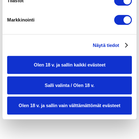
Tilastot
cannellinipapuja
kasvislientä (sen verran, että ainekset
Markkinointi
peittyvät)
muutama pala appelsiininkuorta
Näytä tiedot
1 parmesan-kuori tai kasvisvaihtoehto
(valinnainen)
Olen 18 v. ja sallin kaikki evästeet
suolaa ja mustapippuria myllystä
1 kourallinen mangoldin varsia (ja lehtiä, jos
Salli valinta / Olen 18 v.
nuoria)
tuoretta persiljaa, hienonnettuna
Olen 18 v. ja sallin vain välttämättömät evästeet
patonkia tai ciabattaa, tarjoiluun