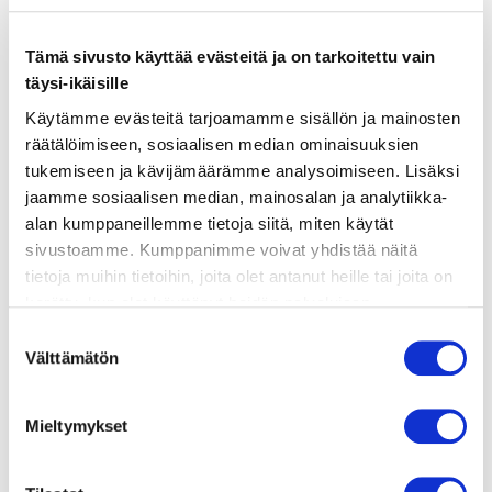
Tämä sivusto käyttää evästeitä ja on tarkoitettu vain
ainekset
täysi-ikäisille
Käytämme evästeitä tarjoamamme sisällön ja mainosten
räätälöimiseen, sosiaalisen median ominaisuuksien
valmistusohje
tukemiseen ja kävijämäärämme analysoimiseen. Lisäksi
jaamme sosiaalisen median, mainosalan ja analytiikka-
lisätietoja
alan kumppaneillemme tietoja siitä, miten käytät
sivustoamme. Kumppanimme voivat yhdistää näitä
tietoja muihin tietoihin, joita olet antanut heille tai joita on
2 sipulia
kerätty, kun olet käyttänyt heidän palvelujaan.
2 porkkanaa
Vieraillaksesi tällä sivustolla sinun tulee olla 18 vuotias
Suostumuksen
tai vanhempi. Vahvista ikäsi käyttääksesi sivustoa.
Välttämätön
valinta
2 rkl oliiviöljyä, plus lisää tarjoiluun
3–4 kypsää tomaattia
Mieltymykset
1 laakerinlehti
muutama iso kourallinen esikeitettyjä