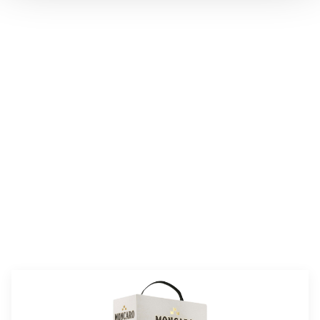
valmistusaika:
60 min
annosmäärä :
4