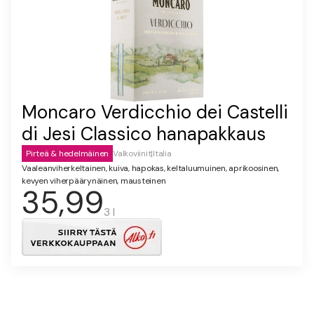
Moncaro Verdicchio dei Castelli
di Jesi Classico hanapakkaus
Pirteä & hedelmäinen
Valkoviinit
|
Italia
Vaaleanviherkeltainen, kuiva, hapokas, keltaluumuinen, aprikoosinen,
kevyen viherpäärynäinen, mausteinen
35,99
3 l