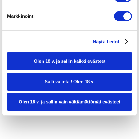
oliiviöljy
1 rkl chilitahnaa
Markkinointi
4 kananmunaa
Näytä tiedot
Olen 18 v. ja sallin kaikki evästeet
Salli valinta / Olen 18 v.
valmistusaika:
35 min
Olen 18 v. ja sallin vain välttämättömät evästeet
annosmäärä :
4