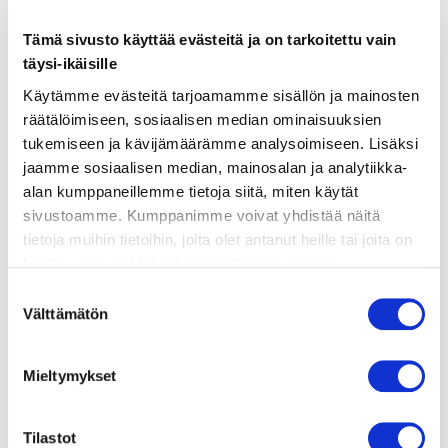
Tämä sivusto käyttää evästeitä ja on tarkoitettu vain
täysi-ikäisille
Käytämme evästeitä tarjoamamme sisällön ja mainosten
räätälöimiseen, sosiaalisen median ominaisuuksien
tukemiseen ja kävijämäärämme analysoimiseen. Lisäksi
ainekset
jaamme sosiaalisen median, mainosalan ja analytiikka-
alan kumppaneillemme tietoja siitä, miten käytät
valmistusohje
sivustoamme. Kumppanimme voivat yhdistää näitä
tietoja muihin tietoihin, joita olet antanut heille tai joita on
kerätty, kun olet käyttänyt heidän palvelujaan.
lisätietoja
Vieraillaksesi tällä sivustolla sinun tulee olla 18 vuotias
Suostumuksen
tai vanhempi. Vahvista ikäsi käyttääksesi sivustoa.
Välttämätön
valinta
300 g pitkäjyväistä valkoista riisiä
2 valkosipulinkynttä
Mieltymykset
1 sipuli
1 tuore punainen chili
400 g haricot-papuja
Tilastot